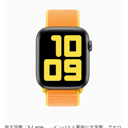
新文字盤「X-Large」：インパクト重視な文字盤。アナロ