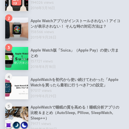
194026 views
2016年3月16日
2
Apple Watchアプリがインストールされない！アイコ
ンが表示されない！ そんな時の対応方法は？
158566 views
2015年9月28日
3
Apple Watch版「Suica」（Apple Pay）の使い方ま
とめ
157721 views
2018年8月18日
4
AppleWatchを初代から使い続けてわかった「Apple
Watchを買ったら最初に行うべき7つの設定」
97017 views
2019年8月29日
5
AppleWatchで睡眠の質を高める！睡眠分析アプリの
比較＆まとめ（AutoSleep, PIllow, SleepWatch,
Sleep++）
79171 views
2018年11月20日