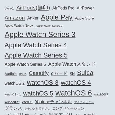
AirPods(無印)
AirPods Pro
AirPower
3-in-1
Apple Pay
Amazon
Anker
Apple Store
Apple Watch Nike+
Apple Watch Series 2
Apple Watch Series 3
Apple Watch Series 4
Apple Watch Series 5
Apple Watchスタンド
Apple Watch Series 6
Suica
Casetify
dカード
Audible
Siri
Belkin
watchOS 3
watchOS 4
watchOS 2
watchOS 6
watchOS 5
watchOS 4.1
watchOS 7
Youtubeチャンネル
wunderlist
WWDC
アクティビティ
グランス
コンプリケーション
グランス対応アプリ