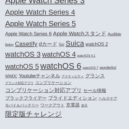
Apple Watch Series 3
Apple Watch Series 4
Apple Watch Series 5
Apple Watchスタンド
Apple Watch Series 6
Audible
Suica
Casetify
dカード
watchOS 2
Siri
Belkin
watchOS 3
watchOS 4
watchOS 4.1
watchOS 6
watchOS 5
wunderlist
watchOS 7
Youtubeチャンネル
グランス
WWDC
アクティビティ
コンプリケーション
グランス対応アプリ
コンプリケーション対応アプリ
セール情報
プライドエディション
ブラックフライデー
ヘルスケア
充電器
ワークアウト
モバイルバッテリー
楽天
限定版チャレンジ