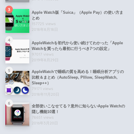
3
Apple Watch版「Suica」（Apple Pay）の使い方ま
とめ
157725 views
2018年8月18日
4
AppleWatchを初代から使い続けてわかった「Apple
Watchを買ったら最初に行うべき7つの設定」
97017 views
2019年8月29日
5
AppleWatchで睡眠の質を高める！睡眠分析アプリの
比較＆まとめ（AutoSleep, PIllow, SleepWatch,
Sleep++）
79171 views
2018年11月20日
6
全部使いこなせてる？意外に知らないApple Watchの
隠し機能10選！
78651 views
2016年3月20日