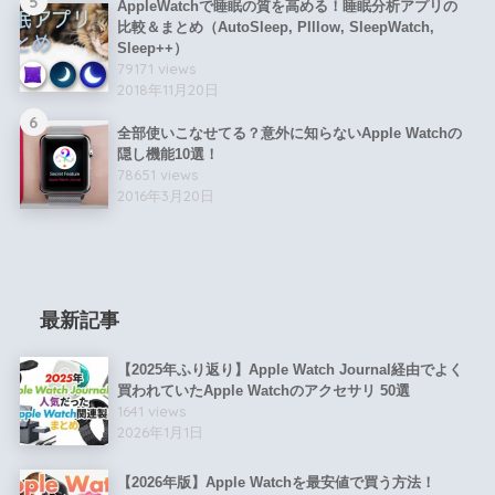
5
AppleWatchで睡眠の質を高める！睡眠分析アプリの
比較＆まとめ（AutoSleep, PIllow, SleepWatch,
Sleep++）
79171 views
2018年11月20日
6
全部使いこなせてる？意外に知らないApple Watchの
隠し機能10選！
78651 views
2016年3月20日
最新記事
【2025年ふり返り】Apple Watch Journal経由でよく
買われていたApple Watchのアクセサリ 50選
1641 views
2026年1月1日
【2026年版】Apple Watchを最安値で買う方法！