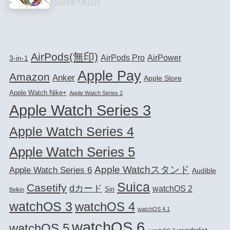
2025年7月22日
AirPods(無印)
AirPods Pro
AirPower
3-in-1
Apple Pay
Amazon
Anker
Apple Store
Apple Watch Nike+
Apple Watch Series 2
Apple Watch Series 3
Apple Watch Series 4
Apple Watch Series 5
Apple Watchスタンド
Apple Watch Series 6
Audible
Suica
Casetify
dカード
watchOS 2
Siri
Belkin
watchOS 3
watchOS 4
watchOS 4.1
watchOS 6
watchOS 5