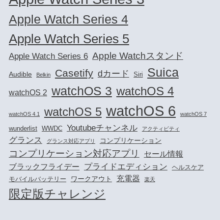
Apple Watch Series 4
Apple Watch Series 5
Apple Watchスタンド
Apple Watch Series 6
Suica
Casetify
dカード
Audible
Siri
Belkin
watchOS 3
watchOS 4
watchOS 2
watchOS 6
watchOS 5
watchOS 4.1
watchOS 7
Youtubeチャンネル
wunderlist
WWDC
アクティビティ
グランス
コンプリケーション
グランス対応アプリ
コンプリケーション対応アプリ
セール情報
プライドエディション
ブラックフライデー
ヘルスケア
充電器
ワークアウト
モバイルバッテリー
楽天
限定版チャレンジ