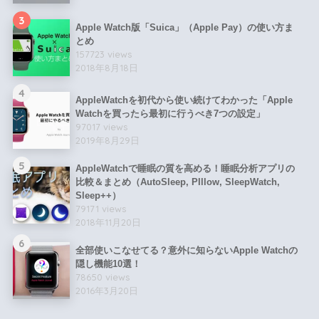
3
Apple Watch版「Suica」（Apple Pay）の使い方ま
とめ
157723 views
2018年8月18日
4
AppleWatchを初代から使い続けてわかった「Apple
Watchを買ったら最初に行うべき7つの設定」
97017 views
2019年8月29日
5
AppleWatchで睡眠の質を高める！睡眠分析アプリの
比較＆まとめ（AutoSleep, PIllow, SleepWatch,
Sleep++）
79171 views
2018年11月20日
6
全部使いこなせてる？意外に知らないApple Watchの
隠し機能10選！
78650 views
2016年3月20日