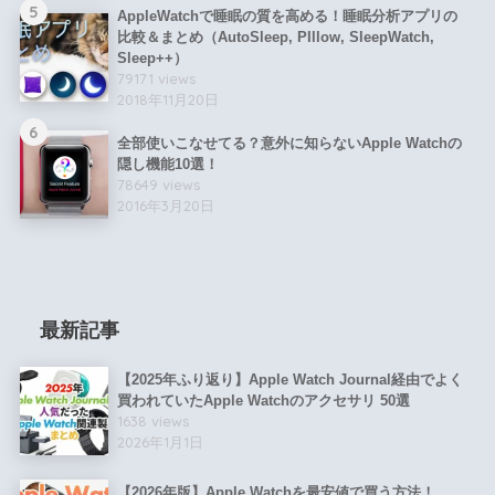
5
AppleWatchで睡眠の質を高める！睡眠分析アプリの
比較＆まとめ（AutoSleep, PIllow, SleepWatch,
Sleep++）
79171 views
2018年11月20日
6
全部使いこなせてる？意外に知らないApple Watchの
隠し機能10選！
78649 views
2016年3月20日
最新記事
【2025年ふり返り】Apple Watch Journal経由でよく
買われていたApple Watchのアクセサリ 50選
1638 views
2026年1月1日
【2026年版】Apple Watchを最安値で買う方法！