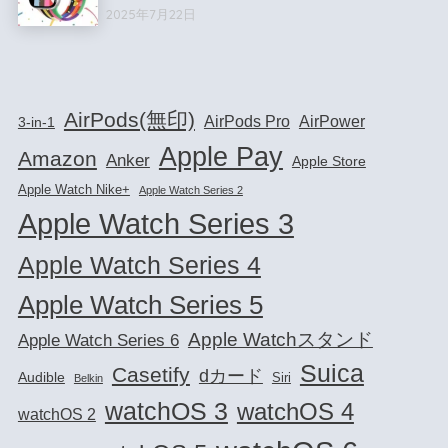
2025年7月22日
AirPods(無印)
AirPods Pro
AirPower
3-in-1
Apple Pay
Amazon
Anker
Apple Store
Apple Watch Nike+
Apple Watch Series 2
Apple Watch Series 3
Apple Watch Series 4
Apple Watch Series 5
Apple Watchスタンド
Apple Watch Series 6
Suica
Casetify
dカード
Audible
Siri
Belkin
watchOS 3
watchOS 4
watchOS 2