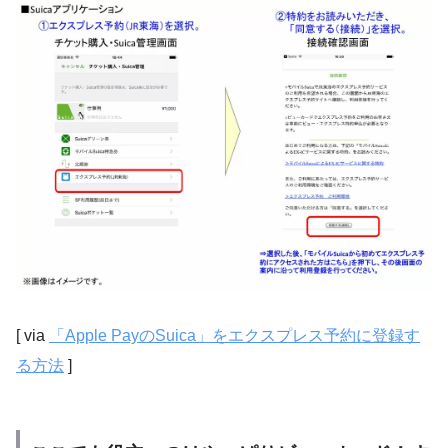
[ via
「Apple PayのSuica」をエクスプレス予約に登録す
る方法
]