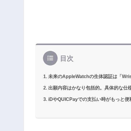
目次
未来のAppleWatchの生体認証は「Wrist
出願内容はかなり包括的。具体的な仕
iDやQUICPayでの支払い時がもっと