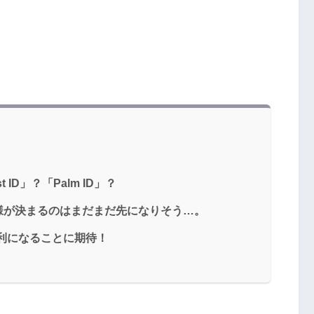
 ID」？「Palm ID」？
様が決まるのはまだまだ先になりそう…。
便利になることに期待！