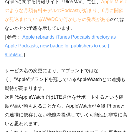
Appleに関する情報サイト「9to5Mac」では、
Apple Music
のような月額有料モデルのPodcastが始まり、6月に開催
が見込まれているWWDCで何かしらの発表がある
のでは
ないかとの予想を示しています。
[ 参考：
Apple rebrands iTunes Podcasts directory as
Apple Podcasts, new badge for publishers to use |
9to5Mac
]
サービス名の変更により、”i”ブランドではな
く、”Apple”ブランドを冠しているAppleWatchとの連携も
期待が高まります。
次世代AppleWatchではLTE通信をサポートするという確
度が高い噂もあることから、AppleWatchが今後iPhoneと
の連携に依存しない機能を提供していく可能性は非常に高
いと思われます。