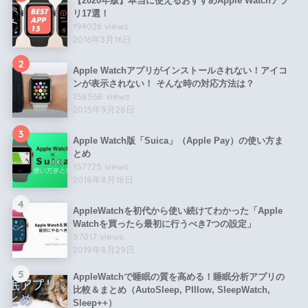
【2020年版】本当に使えるおすすめApple Watchアプ
リ17選！
194026 views
2016年3月16日
2
Apple Watchアプリがインストールされない！アイコ
ンが表示されない！ そんな時の対応方法は？
158568 views
2015年9月28日
3
Apple Watch版「Suica」（Apple Pay）の使い方ま
とめ
157725 views
2018年8月18日
4
AppleWatchを初代から使い続けてわかった「Apple
Watchを買ったら最初に行うべき7つの設定」
97017 views
2019年8月29日
5
AppleWatchで睡眠の質を高める！睡眠分析アプリの
比較＆まとめ（AutoSleep, PIllow, SleepWatch,
Sleep++）