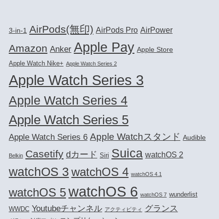
AirPods(無印)
AirPods Pro
AirPower
3-in-1
Apple Pay
Amazon
Anker
Apple Store
Apple Watch Nike+
Apple Watch Series 2
Apple Watch Series 3
Apple Watch Series 4
Apple Watch Series 5
Apple Watchスタンド
Apple Watch Series 6
Audible
Suica
Casetify
dカード
watchOS 2
Siri
Belkin
watchOS 3
watchOS 4
watchOS 4.1
watchOS 6
watchOS 5
wunderlist
watchOS 7
Youtubeチャンネル
グランス
WWDC
アクティビティ