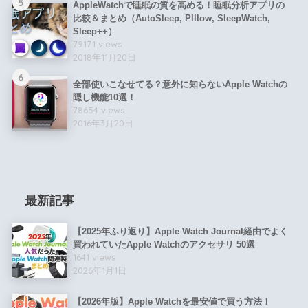
5
AppleWatchで睡眠の質を高める！睡眠分析アプリの
比較＆まとめ（AutoSleep, PIllow, SleepWatch,
Sleep++）
79171 views
2018年11月20日
6
全部使いこなせてる？意外に知らないApple Watchの
隠し機能10選！
78654 views
2016年3月20日
最新記事
【2025年ふり返り】Apple Watch Journal経由でよく
買われていたApple Watchのアクセサリ 50選
1641 views
2026年1月1日
【2026年版】Apple Watchを最安値で買う方法！