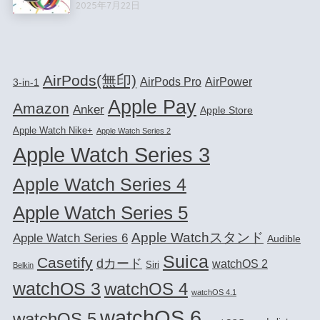
2025年7月22日
AirPods(無印)
AirPods Pro
AirPower
3-in-1
Apple Pay
Amazon
Anker
Apple Store
Apple Watch Nike+
Apple Watch Series 2
Apple Watch Series 3
Apple Watch Series 4
Apple Watch Series 5
Apple Watchスタンド
Apple Watch Series 6
Audible
Suica
Casetify
dカード
watchOS 2
Siri
Belkin
watchOS 3
watchOS 4
watchOS 4.1
watchOS 6
watchOS 5