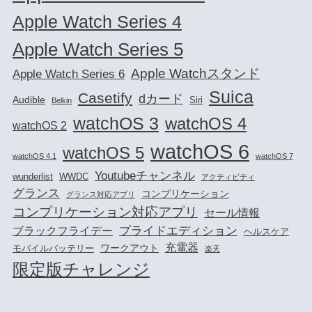
Apple Watch Series 4
Apple Watch Series 5
Apple Watchスタンド
Apple Watch Series 6
Suica
Casetify
dカード
Audible
Siri
Belkin
watchOS 3
watchOS 4
watchOS 2
watchOS 6
watchOS 5
watchOS 4.1
watchOS 7
Youtubeチャンネル
wunderlist
WWDC
アクティビティ
グランス
コンプリケーション
グランス対応アプリ
コンプリケーション対応アプリ
セール情報
プライドエディション
ブラックフライデー
ヘルスケア
充電器
ワークアウト
モバイルバッテリー
楽天
限定版チャレンジ