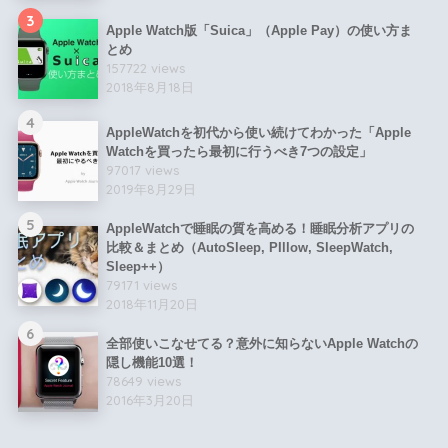
3
Apple Watch版「Suica」（Apple Pay）の使い方ま
とめ
157722 views
2018年8月18日
4
AppleWatchを初代から使い続けてわかった「Apple
Watchを買ったら最初に行うべき7つの設定」
97017 views
2019年8月29日
5
AppleWatchで睡眠の質を高める！睡眠分析アプリの
比較＆まとめ（AutoSleep, PIllow, SleepWatch,
Sleep++）
79171 views
2018年11月20日
6
全部使いこなせてる？意外に知らないApple Watchの
隠し機能10選！
78649 views
2016年3月20日