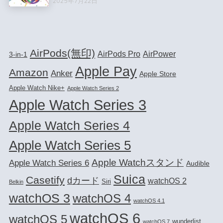
2025年7月22日
AirPods(無印)
AirPods Pro
AirPower
3-in-1
Apple Pay
Amazon
Anker
Apple Store
Apple Watch Nike+
Apple Watch Series 2
Apple Watch Series 3
Apple Watch Series 4
Apple Watch Series 5
Apple Watchスタンド
Apple Watch Series 6
Audible
Suica
Casetify
dカード
watchOS 2
Siri
Belkin
watchOS 3
watchOS 4
watchOS 4.1
watchOS 6
watchOS 5
wunderlist
watchOS 7