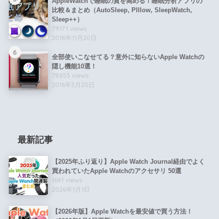
AppleWatchで睡眠の質を高める！睡眠分析アプリの
比較＆まとめ（AutoSleep, PIllow, SleepWatch,
Sleep++）
79171 views
2018年11月20日
6
全部使いこなせてる？意外に知らないApple Watchの
隠し機能10選！
78653 views
2016年3月20日
最新記事
【2025年ふり返り】Apple Watch Journal経由でよく
買われていたApple Watchのアクセサリ 50選
1641 views
2026年1月1日
【2026年版】Apple Watchを最安値で買う方法！