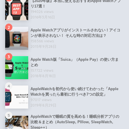
【2020年版】本当に使えるおすすめApple Watchアプ
リ17選！
194026 views
2016年3月16日
2
Apple Watchアプリがインストールされない！アイコ
ンが表示されない！ そんな時の対応方法は？
158566 views
2015年9月28日
3
Apple Watch版「Suica」（Apple Pay）の使い方ま
とめ
157722 views
2018年8月18日
4
AppleWatchを初代から使い続けてわかった「Apple
Watchを買ったら最初に行うべき7つの設定」
97017 views
2019年8月29日
5
AppleWatchで睡眠の質を高める！睡眠分析アプリの
比較＆まとめ（AutoSleep, PIllow, SleepWatch,
Sleep++）