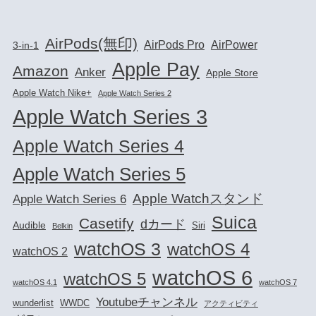
AirPods(無印)
AirPods Pro
AirPower
3-in-1
Apple Pay
Amazon
Anker
Apple Store
Apple Watch Nike+
Apple Watch Series 2
Apple Watch Series 3
Apple Watch Series 4
Apple Watch Series 5
Apple Watchスタンド
Apple Watch Series 6
Suica
Casetify
dカード
Audible
Siri
Belkin
watchOS 3
watchOS 4
watchOS 2
watchOS 6
watchOS 5
watchOS 4.1
watchOS 7
Youtubeチャンネル
wunderlist
WWDC
アクティビティ