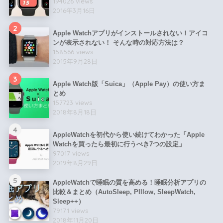
194026 views
2016年3月16日
2
Apple Watchアプリがインストールされない！アイコ
ンが表示されない！ そんな時の対応方法は？
158566 views
2015年9月28日
3
Apple Watch版「Suica」（Apple Pay）の使い方ま
とめ
157723 views
2018年8月18日
4
AppleWatchを初代から使い続けてわかった「Apple
Watchを買ったら最初に行うべき7つの設定」
97017 views
2019年8月29日
5
AppleWatchで睡眠の質を高める！睡眠分析アプリの
比較＆まとめ（AutoSleep, PIllow, SleepWatch,
Sleep++）
79171 views
2018年11月20日