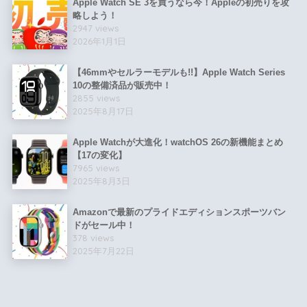
Apple Watch SE 3を買うなら今！Appleの初売りを攻
略しよう！
2947 views
2026年1月1日
【46mmやセルラーモデルも!!】Apple Watch Series
10の整備済品が販売中！
2855 views
2025年8月17日
Apple Watchが大進化！watchOS 26の新機能まとめ
【17の変化】
7965 views
2025年8月3日
Amazonで最新のプライドエディションスポーツバン
ドがセール中！
378 views
2025年7月22日