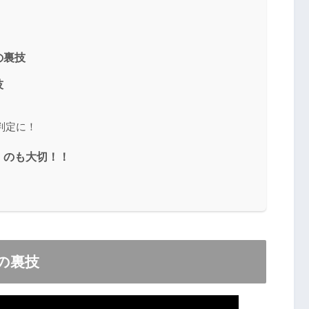
の裏技
技
判定に！
」のも大切！！
の裏技