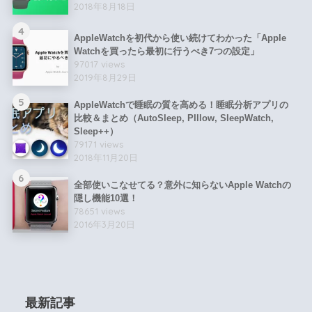
2018年8月18日
4
AppleWatchを初代から使い続けてわかった「Apple
Watchを買ったら最初に行うべき7つの設定」
97017 views
2019年8月29日
5
AppleWatchで睡眠の質を高める！睡眠分析アプリの
比較＆まとめ（AutoSleep, PIllow, SleepWatch,
Sleep++）
79171 views
2018年11月20日
6
全部使いこなせてる？意外に知らないApple Watchの
隠し機能10選！
78651 views
2016年3月20日
最新記事