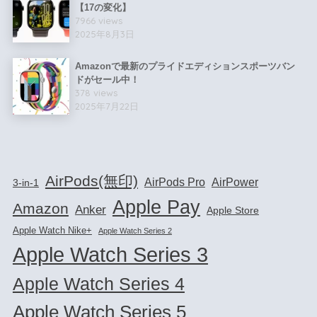
【17の変化】
7966 views
2025年8月3日
Amazonで最新のプライドエディションスポーツバン
ドがセール中！
378 views
2025年7月22日
AirPods(無印)
AirPods Pro
AirPower
3-in-1
Apple Pay
Amazon
Anker
Apple Store
Apple Watch Nike+
Apple Watch Series 2
Apple Watch Series 3
Apple Watch Series 4
Apple Watch Series 5