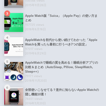
158568 views
2015年9月28日
3
Apple Watch版「Suica」（Apple Pay）の使い方ま
とめ
157725 views
2018年8月18日
4
AppleWatchを初代から使い続けてわかった「Apple
Watchを買ったら最初に行うべき7つの設定」
97017 views
2019年8月29日
5
AppleWatchで睡眠の質を高める！睡眠分析アプリの
比較＆まとめ（AutoSleep, PIllow, SleepWatch,
Sleep++）
79171 views
2018年11月20日
6
全部使いこなせてる？意外に知らないApple Watchの
隠し機能10選！
78651 views
2016年3月20日