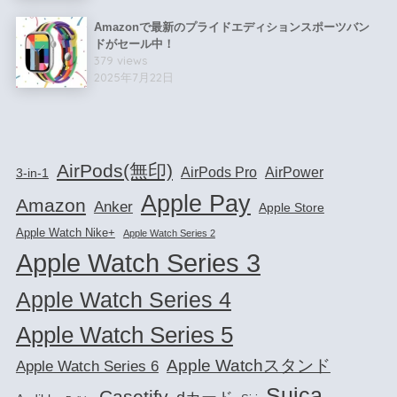
Amazonで最新のプライドエディションスポーツバン
ドがセール中！
379 views
2025年7月22日
AirPods(無印)
AirPods Pro
AirPower
3-in-1
Apple Pay
Amazon
Anker
Apple Store
Apple Watch Nike+
Apple Watch Series 2
Apple Watch Series 3
Apple Watch Series 4
Apple Watch Series 5
Apple Watchスタンド
Apple Watch Series 6
Suica
Casetify