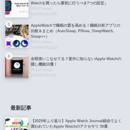
Watchを買ったら最初に行うべき7つの設定」
97017 views
2019年8月29日
5
AppleWatchで睡眠の質を高める！睡眠分析アプリの
比較＆まとめ（AutoSleep, PIllow, SleepWatch,
Sleep++）
79171 views
2018年11月20日
6
全部使いこなせてる？意外に知らないApple Watchの
隠し機能10選！
78654 views
2016年3月20日
最新記事
【2025年ふり返り】Apple Watch Journal経由でよく
買われていたApple Watchのアクセサリ 50選