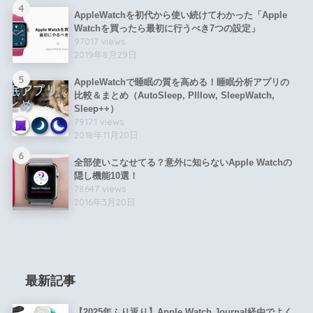
4
AppleWatchを初代から使い続けてわかった「Apple
Watchを買ったら最初に行うべき7つの設定」
97017 views
2019年8月29日
5
AppleWatchで睡眠の質を高める！睡眠分析アプリの
比較＆まとめ（AutoSleep, PIllow, SleepWatch,
Sleep++）
79171 views
2018年11月20日
6
全部使いこなせてる？意外に知らないApple Watchの
隠し機能10選！
78647 views
2016年3月20日
最新記事
【2025年ふり返り】Apple Watch Journal経由でよく