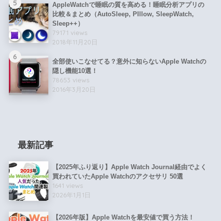
5
AppleWatchで睡眠の質を高める！睡眠分析アプリの
比較＆まとめ（AutoSleep, PIllow, SleepWatch,
Sleep++）
79171 views
2018年11月20日
6
全部使いこなせてる？意外に知らないApple Watchの
隠し機能10選！
78653 views
2016年3月20日
最新記事
【2025年ふり返り】Apple Watch Journal経由でよく
買われていたApple Watchのアクセサリ 50選
1641 views
2026年1月1日
【2026年版】Apple Watchを最安値で買う方法！