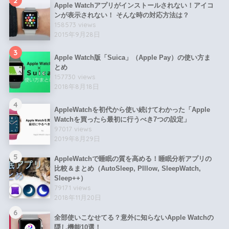
2
Apple Watchアプリがインストールされない！アイコ
ンが表示されない！ そんな時の対応方法は？
158573 views
2015年9月28日
3
Apple Watch版「Suica」（Apple Pay）の使い方ま
とめ
157730 views
2018年8月18日
4
AppleWatchを初代から使い続けてわかった「Apple
Watchを買ったら最初に行うべき7つの設定」
97017 views
2019年8月29日
5
AppleWatchで睡眠の質を高める！睡眠分析アプリの
比較＆まとめ（AutoSleep, PIllow, SleepWatch,
Sleep++）
79171 views
2018年11月20日
6
全部使いこなせてる？意外に知らないApple Watchの
隠し機能10選！