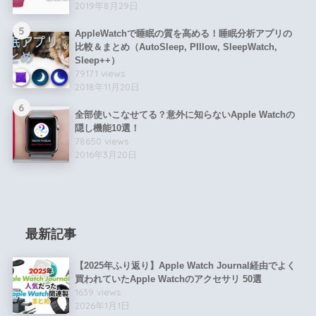
2019年8月29日
5
AppleWatchで睡眠の質を高める！睡眠分析アプリの
比較＆まとめ（AutoSleep, PIllow, SleepWatch,
Sleep++）
79171 views
2018年11月20日
6
全部使いこなせてる？意外に知らないApple Watchの
隠し機能10選！
78650 views
2016年3月20日
最新記事
【2025年ふり返り】Apple Watch Journal経由でよく
買われていたApple Watchのアクセサリ 50選
1639 views
2026年1月1日