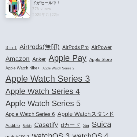
ドがセール中！
378 views
2025年7月22日
AirPods(無印)
AirPods Pro
AirPower
3-in-1
Apple Pay
Amazon
Anker
Apple Store
Apple Watch Nike+
Apple Watch Series 2
Apple Watch Series 3
Apple Watch Series 4
Apple Watch Series 5
Apple Watchスタンド
Apple Watch Series 6
Suica
Casetify
dカード
Audible
Siri
Belkin
watchOS 3
watchOS 4
watchOS 2