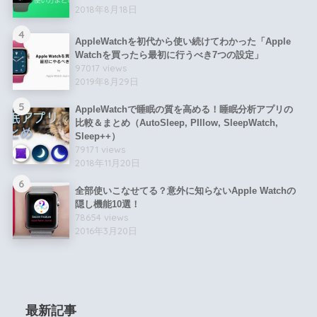
2018年8月18日
4
AppleWatchを初代から使い続けてわかった「Apple
Watchを買ったら最初に行うべき7つの設定」
97017 views
2019年8月29日
5
AppleWatchで睡眠の質を高める！睡眠分析アプリの
比較＆まとめ（AutoSleep, PIllow, SleepWatch,
Sleep++）
79171 views
2018年11月20日
6
全部使いこなせてる？意外に知らないApple Watchの
隠し機能10選！
78654 views
2016年3月20日
最新記事