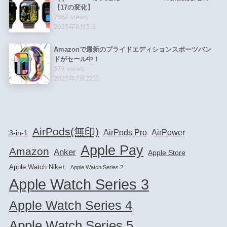
【17の変化】
7967 views
2025年8月3日
Amazonで最新のプライドエディションスポーツバン
ドがセール中！
379 views
2025年7月22日
AirPods(無印)
AirPods Pro
AirPower
3-in-1
Apple Pay
Amazon
Anker
Apple Store
Apple Watch Nike+
Apple Watch Series 2
Apple Watch Series 3
Apple Watch Series 4
Apple Watch Series 5