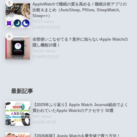
5
AppleWatchで睡眠の質を高める！睡眠分析アプリの
比較＆まとめ（AutoSleep, PIllow, SleepWatch,
Sleep++）
79171 views
2018年11月20日
6
全部使いこなせてる？意外に知らないApple Watchの
隠し機能10選！
78654 views
2016年3月20日
最新記事
【2025年ふり返り】Apple Watch Journal経由でよく
買われていたApple Watchのアクセサリ 50選
1641 views
2026年1月1日
【2026年版】Apple Watchを最安値で買う方法！