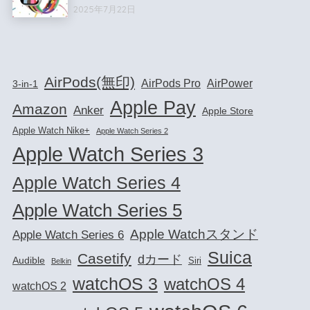
2025年7月22日
AirPods(無印)
AirPods Pro
AirPower
3-in-1
Apple Pay
Amazon
Anker
Apple Store
Apple Watch Nike+
Apple Watch Series 2
Apple Watch Series 3
Apple Watch Series 4
Apple Watch Series 5
Apple Watchスタンド
Apple Watch Series 6
Suica
Casetify
dカード
Audible
Siri
Belkin
watchOS 3
watchOS 4
watchOS 2