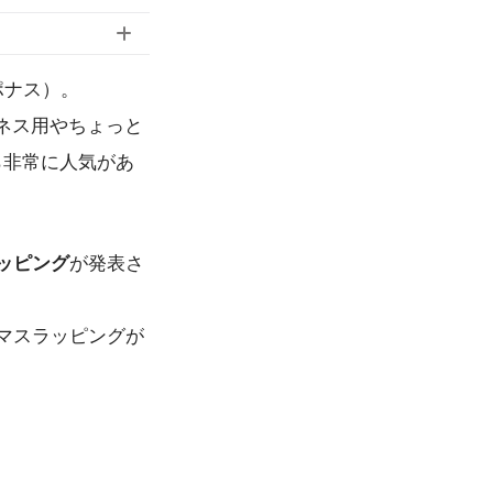
エポナス）。
ネス用やちょっと
から非常に人気があ
ッピング
が発表さ
スマスラッピングが