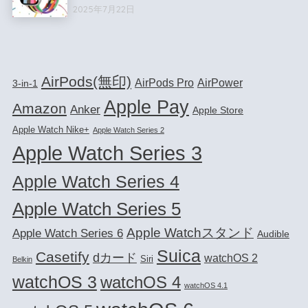
2025年7月22日
AirPods(無印)
AirPods Pro
AirPower
3-in-1
Apple Pay
Amazon
Anker
Apple Store
Apple Watch Nike+
Apple Watch Series 2
Apple Watch Series 3
Apple Watch Series 4
Apple Watch Series 5
Apple Watchスタンド
Apple Watch Series 6
Audible
Suica
Casetify
dカード
watchOS 2
Siri
Belkin
watchOS 3
watchOS 4
watchOS 4.1