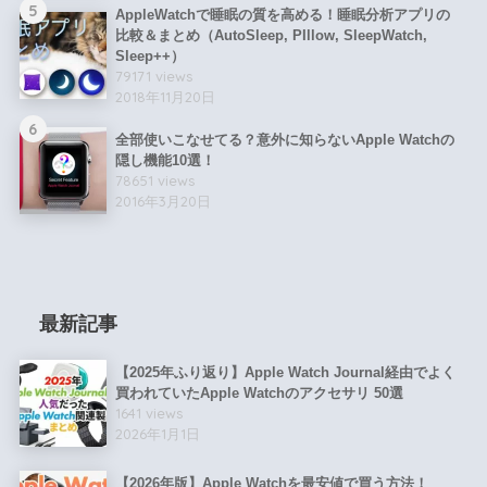
5
AppleWatchで睡眠の質を高める！睡眠分析アプリの
比較＆まとめ（AutoSleep, PIllow, SleepWatch,
Sleep++）
79171 views
2018年11月20日
6
全部使いこなせてる？意外に知らないApple Watchの
隠し機能10選！
78651 views
2016年3月20日
最新記事
【2025年ふり返り】Apple Watch Journal経由でよく
買われていたApple Watchのアクセサリ 50選
1641 views
2026年1月1日
【2026年版】Apple Watchを最安値で買う方法！