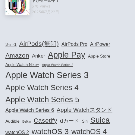
ドがセール中！
378 views
2025年7月22日
AirPods(無印)
AirPods Pro
AirPower
3-in-1
Apple Pay
Amazon
Anker
Apple Store
Apple Watch Nike+
Apple Watch Series 2
Apple Watch Series 3
Apple Watch Series 4
Apple Watch Series 5
Apple Watchスタンド
Apple Watch Series 6
Suica
Casetify
dカード
Audible
Siri
Belkin
watchOS 3
watchOS 4
watchOS 2