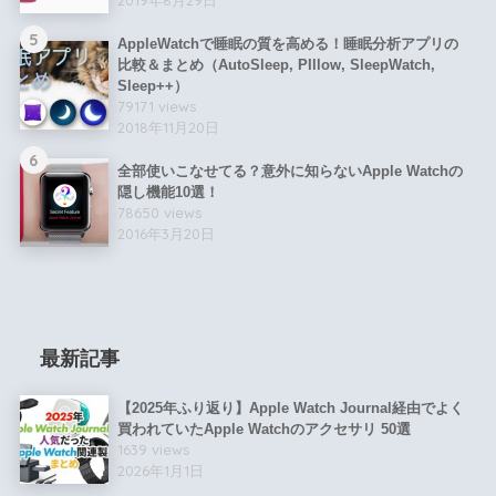
5
AppleWatchで睡眠の質を高める！睡眠分析アプリの
比較＆まとめ（AutoSleep, PIllow, SleepWatch,
Sleep++）
79171 views
2018年11月20日
6
全部使いこなせてる？意外に知らないApple Watchの
隠し機能10選！
78650 views
2016年3月20日
最新記事
【2025年ふり返り】Apple Watch Journal経由でよく
買われていたApple Watchのアクセサリ 50選
1639 views
2026年1月1日